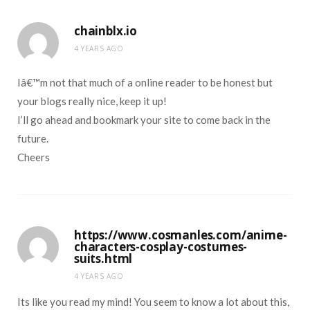
chainblx.io
4 YEARS AGO
Iâ€™m not that much of a online reader to be honest but
your blogs really nice, keep it up!
I’ll go ahead and bookmark your site to come back in the
future.
Cheers
https://www.cosmanles.com/anime-
characters-cosplay-costumes-
suits.html
4 YEARS AGO
Its like you read my mind! You seem to know a lot about this,