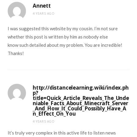
Annett
4 YEARS AGO
I was suggested this website by my cousin. I’m not sure
whether this post is written by him as nobody else
know such detailed about my problem. You are incredible!
Thanks!
http://distancelearning.wiki/index.ph
p?
title=Quick_Article_Reveals_The_Unde
niable_Facts_About_Minecraft_Server
_And_How_It_Could_Possibly_Have_A
n_Effect_On_You
4 YEARS AGO
It’s truly very complex in this active life to listen news