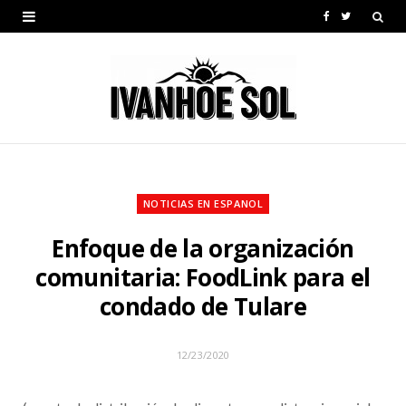
F
T
a
w
c
i
e
t
b
t
o
e
NOTICIAS EN ESPANOL
o
r
Enfoque de la organización
k
comunitaria: FoodLink para el
condado de Tulare
12/23/2020