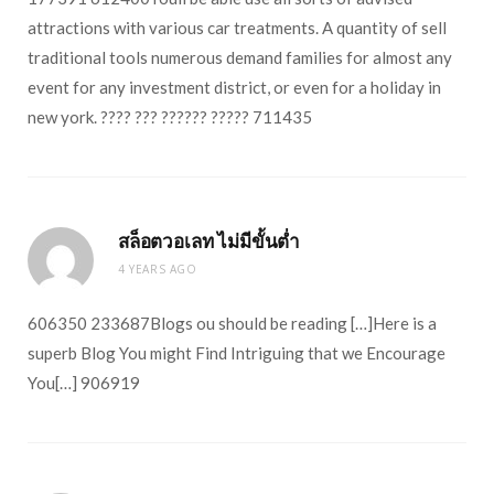
attractions with various car treatments. A quantity of sell
traditional tools numerous demand families for almost any
event for any investment district, or even for a holiday in
new york. ???? ??? ?????? ????? 711435
สล็อตวอเลท ไม่มีขั้นต่ำ
4 YEARS AGO
606350 233687Blogs ou should be reading […]Here is a
superb Blog You might Find Intriguing that we Encourage
You[…] 906919