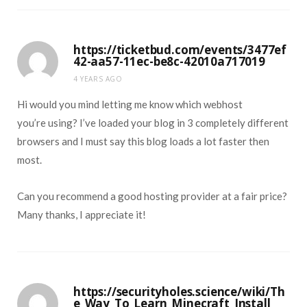
https://ticketbud.com/events/3477ef
42-aa57-11ec-be8c-42010a717019
4 YEARS AGO
Hi would you mind letting me know which webhost
you’re using? I’ve loaded your blog in 3 completely different
browsers and I must say this blog loads a lot faster then
most.
Can you recommend a good hosting provider at a fair price?
Many thanks, I appreciate it!
https://securityholes.science/wiki/Th
e_Way_To_Learn_Minecraft_Install