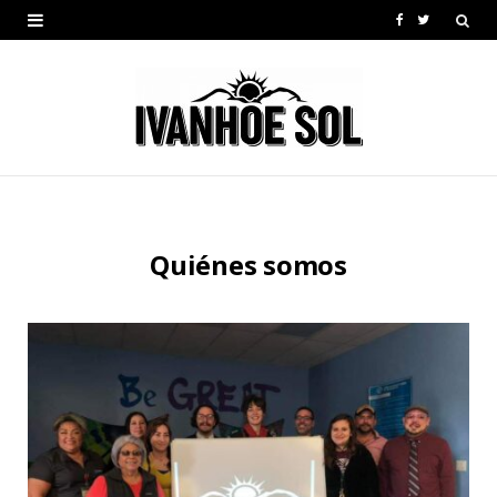
F
T
a
w
c
i
e
t
b
t
o
e
Quiénes somos
o
r
k