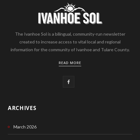
The Ivanhoe Sol is a bilingual, community-run newsletter
created to increase access to vital local and regional
information for the community of Ivanhoe and Tulare County.
READ MORE
F
a
c
ARCHIVES
e
March 2026
b
o