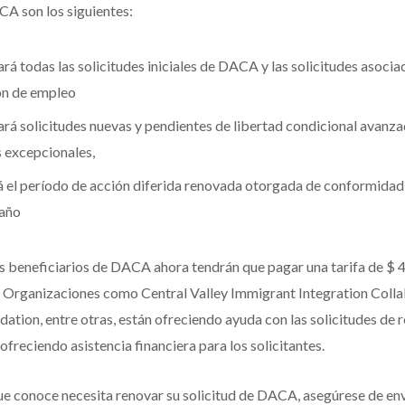
A son los siguientes:
rá todas las solicitudes iniciales de DACA y las solicitudes asoc
ón de empleo
rá solicitudes nuevas y pendientes de libertad condicional avanza
s excepcionales,
á el período de acción diferida renovada otorgada de conformidad c
año
os beneficiarios de DACA ahora tendrán que pagar una tarifa de $ 
d. Organizaciones como Central Valley Immigrant Integration Colla
tion, entre otras, están ofreciendo ayuda con las solicitudes d
ofreciendo asistencia financiera para los solicitantes.
que conoce necesita renovar su solicitud de DACA, asegúrese de en