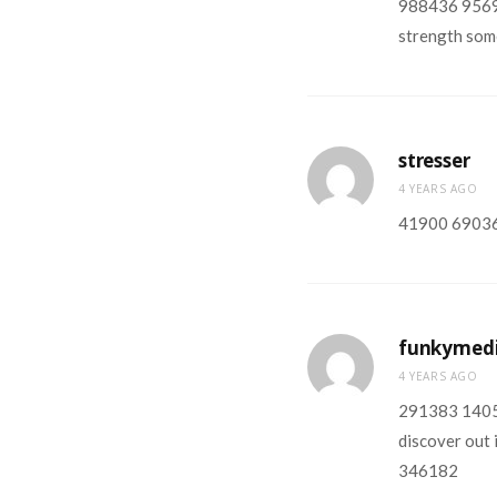
988436 956919
strength some
stresser
4 YEARS AGO
41900 690367
funkymed
4 YEARS AGO
291383 14053
discover out i
346182