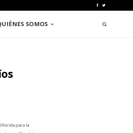
F
T
a
w
QUIÉNES SOMOS
c
i
e
t
b
t
o
e
íos
o
r
k
iferida para la