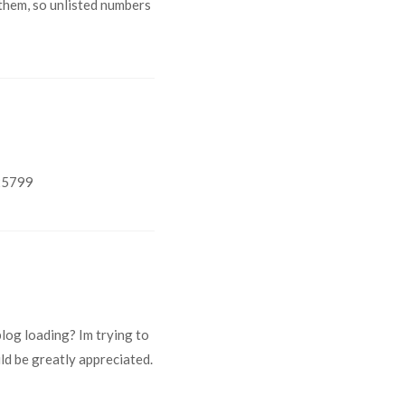
them, so unlisted numbers
925799
og loading? Im trying to
ould be greatly appreciated.