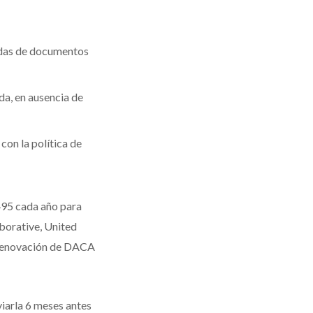
iadas de documentos
da, en ausencia de
on la política de
495 cada año para
borative, United
e renovación de DACA
viarla 6 meses antes