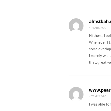
almstbah.
4 YEARS AGO
Hi there, I b
Whenever I ta
some overlap
I merely want
that, great w
www.pearl
4 YEARS AGO
I was able to