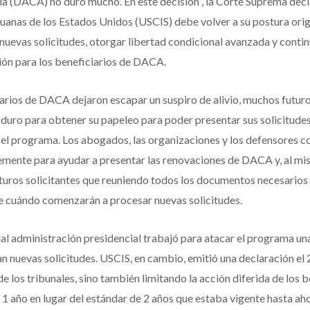
ia (DACA) no duró mucho. En este decisión , la Corte Suprema decl
uanas de los Estados Unidos (USCIS) debe volver a su postura ori
 nuevas solicitudes, otorgar libertad condicional avanzada y conti
ón para los beneficiarios de DACA.
arios de DACA dejaron escapar un suspiro de alivio, muchos futuro
duro para obtener su papeleo para poder presentar sus solicitudes
 el programa. Los abogados, las organizaciones y los defensores c
emente para ayudar a presentar las renovaciones de DACA y, al m
uturos solicitantes que reuniendo todos los documentos necesario
de cuándo comenzarán a procesar nuevas solicitudes.
al administración presidencial trabajó para atacar el programa una
n nuevas solicitudes. USCIS, en cambio, emitió una declaración el 2
de los tribunales, sino también limitando la acción diferida de los b
1 año en lugar del estándar de 2 años que estaba vigente hasta aho