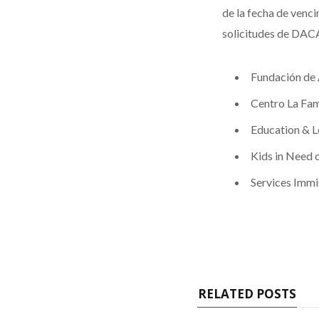
de la fecha de venc
solicitudes de DACA
Fundación de 
Centro La Fam
Education & L
Kids in Need 
Services Immi
RELATED POSTS