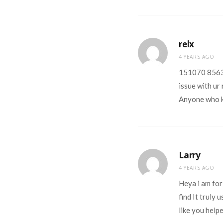
relx
4 YEARS AGO
151070 85639
issue with ur
Anyone who k
Larry
4 YEARS AGO
Heya i am for 
find It truly 
like you help