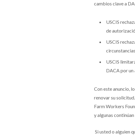
cambios clave a DAC
USCIS rechaza
de autorizaci
USCIS rechaza
circunstancia
USCIS limitar
DACA por un 
Con este anuncio, l
renovar su solicitu
Farm Workers Founda
y algunas continúan 
Si usted o alguien 