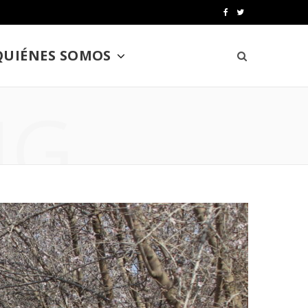
F
T
a
w
QUIÉNES SOMOS
c
i
e
t
NG
b
t
o
e
o
r
k